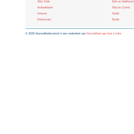
Altin Cilek
Eelt en hielkloven
Arobuikband
Glucon Combi
Arovest
Hylak
Darmocare
Kyolic
© 2026 Gezondheidsvriend is een onderdeel van
Gezondheid aan huis
|
Links