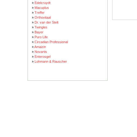
»
Edelcruydt
»
Macuplus
»
Treffer
»
Orthovitaal
»
Dr. van der Stelt
»
Twingles
»
Bayer
»
Puro Life
»
Circadian Professional
»
Amaizin
»
Novartis
»
Enterosgel
»
Lohmann & Rauscher