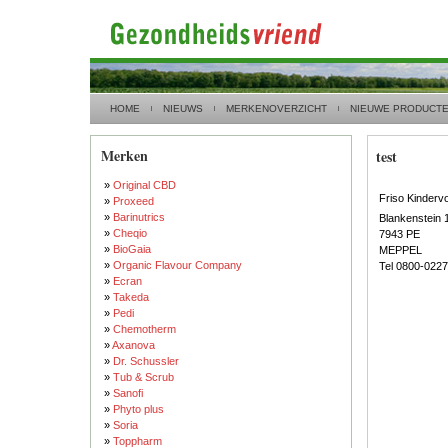
HOME
NIEUWS
MERKENOVERZICHT
NIEUWE PRODUCT
Merken
test
»
Original CBD
Friso Kinderv
»
Proxeed
»
Barinutrics
Blankenstein 
»
Cheqio
7943 PE
»
BioGaia
MEPPEL
»
Organic Flavour Company
Tel 0800-022
»
Ecran
»
Takeda
»
Pedi
»
Chemotherm
»
Axanova
»
Dr. Schussler
»
Tub & Scrub
»
Sanofi
»
Phyto plus
»
Soria
»
Toppharm