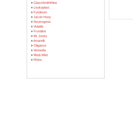
»
GlaxoSmithKline
»
Leukoplast
»
Fytoleum
»
Jacob Hooy
»
Neutrogena
»
Volatile
»
Frontline
»
Mr Jones
»
Amarelli
»
Oligance
»
Vemedia
»
Medi-Wiet
»
Rhino