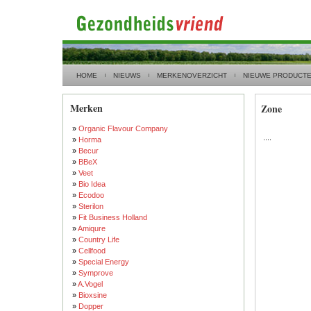
HOME
NIEUWS
MERKENOVERZICHT
NIEUWE PRODUCT
Merken
Zone
»
Organic Flavour Company
....
»
Horma
»
Becur
»
BBeX
»
Veet
»
Bio Idea
»
Ecodoo
»
Sterilon
»
Fit Business Holland
»
Amiqure
»
Country Life
»
Cellfood
»
Special Energy
»
Symprove
»
A.Vogel
»
Bioxsine
»
Dopper