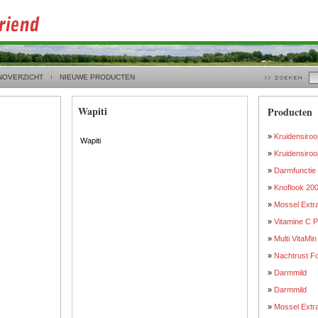
NOVERZICHT
NIEUWE PRODUCTEN
Wapiti
Producten
»
Kruidensiroo
Wapiti
»
Kruidensiroo
»
Darmfunctie
»
Knoflook 20
»
Mossel Extr
»
Vitamine C P
»
Multi VitaMin
»
Nachtrust Fo
»
Darmmild
»
Darmmild
»
Mossel Extr