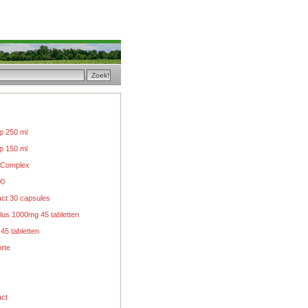
p 250 ml
p 150 ml
 Complex
00
act 30 capsules
lus 1000mg 45 tabletten
 45 tabletten
rte
act