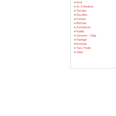
»
Knof
»
XL-S Medical
»
Terrafor
»
Escofine
»
Foetsie
»
BioGaia
»
Zonnebruin
»
Nubilo
»
Janssen - Cilag
»
Flamigel
»
Armonia
»
Toco Tholin
»
Salus