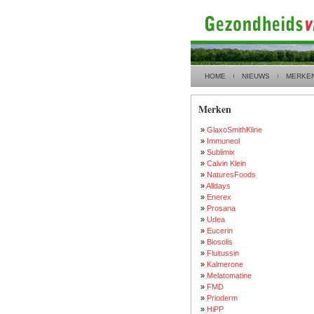
HOME
NIEUWS
MERKE
Merken
»
GlaxoSmithKline
»
Immuneol
»
Sublimix
»
Calvin Klein
»
NaturesFoods
»
Alldays
»
Enerex
»
Prosana
»
Udea
»
Eucerin
»
Biosolis
»
Fluitussin
»
Kalmerone
»
Melatomatine
»
FMD
»
Prioderm
»
HiPP