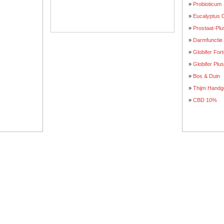
»
Probioticum
»
Eucalyptus O
»
Prostaat-Plu
»
Darmfunctie
»
Globifer For
»
Globifer Plus
»
Bos & Duin
»
Thijm Handg
»
CBD 10%