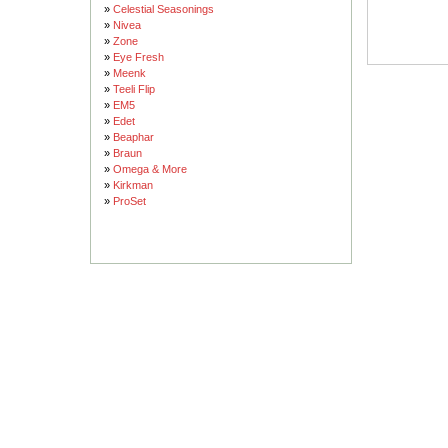
»
Celestial Seasonings
»
Nivea
»
Zone
»
Eye Fresh
»
Meenk
»
Teeli Flip
»
EM5
»
Edet
»
Beaphar
»
Braun
»
Omega & More
»
Kirkman
»
ProSet