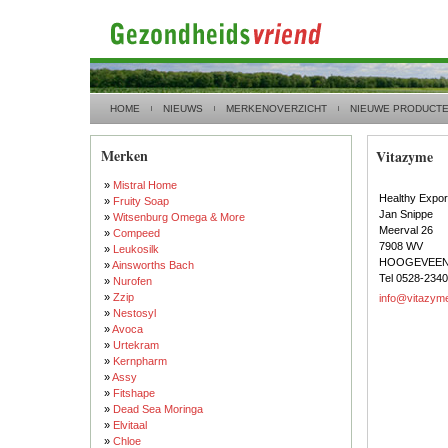
HOME
NIEUWS
MERKENOVERZICHT
NIEUWE PRODUCT
Merken
Vitazyme
»
Mistral Home
Healthy Expor
»
Fruity Soap
Jan Snippe
»
Witsenburg Omega & More
Meerval 26
»
Compeed
7908 WV
»
Leukosilk
HOOGEVEE
»
Ainsworths Bach
Tel 0528-234
»
Nurofen
»
Zzip
info@vitazyme
»
Nestosyl
»
Avoca
»
Urtekram
»
Kernpharm
»
Assy
»
Fitshape
»
Dead Sea Moringa
»
Elvitaal
»
Chloe