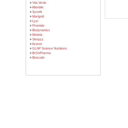
»
Vita Verde
»
Afterbite
»
Synofit
»
Marigold
»
Lysi
»
Piramide
»
Biodynamics
»
Medela
»
Sleepzz
»
Azaron
»
GLNP Science Nutritions
»
BrOnPharma
»
Bioscalin