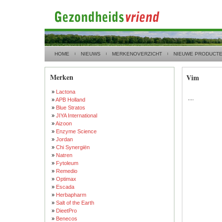
HOME
NIEUWS
MERKENOVERZICHT
NIEUWE PRODUCT
Merken
Vim
»
Lactona
....
»
APB Holland
»
Blue Stratos
»
JIYA International
»
Aizoon
»
Enzyme Science
»
Jordan
»
Chi Synergiën
»
Natren
»
Fytoleum
»
Remedio
»
Optimax
»
Escada
»
Herbapharm
»
Salt of the Earth
»
DieetPro
»
Benecos