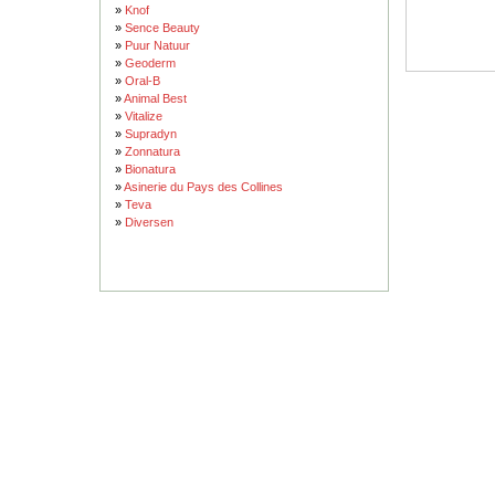
»
Knof
»
Sence Beauty
»
Puur Natuur
»
Geoderm
»
Oral-B
»
Animal Best
»
Vitalize
»
Supradyn
»
Zonnatura
»
Bionatura
»
Asinerie du Pays des Collines
»
Teva
»
Diversen