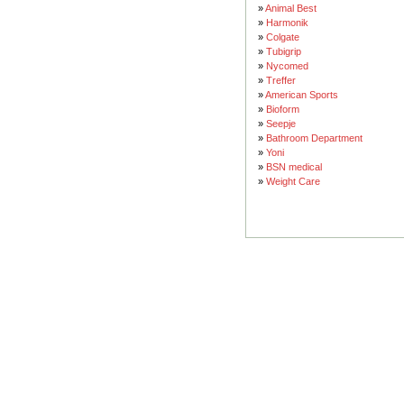
»
Animal Best
»
Harmonik
»
Colgate
»
Tubigrip
»
Nycomed
»
Treffer
»
American Sports
»
Bioform
»
Seepje
»
Bathroom Department
»
Yoni
»
BSN medical
»
Weight Care