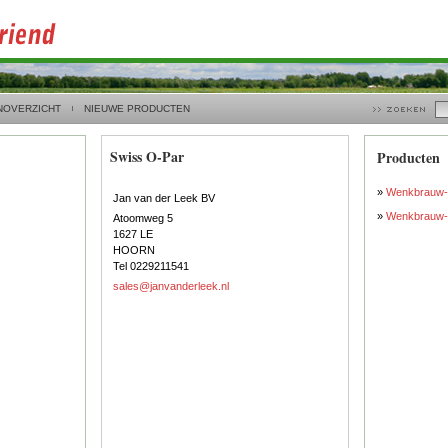
NOVERZICHT
NIEUWE PRODUCTEN
Swiss O-Par
Producten
»
Wenkbrauw- 
Jan van der Leek BV
»
Wenkbrauw- 
Atoomweg 5
1627 LE
HOORN
Tel 0229211541
sales@janvanderleek.nl