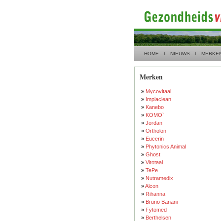
HOME
NIEUWS
MERKE
Merken
»
Mycovitaal
»
Implaclean
»
Kanebo
»
KOMO`
»
Jordan
»
Ortholon
»
Eucerin
»
Phytonics Animal
»
Ghost
»
Vitotaal
»
TePe
»
Nutramedix
»
Alcon
»
Rihanna
»
Bruno Banani
»
Fytomed
»
Berthelsen