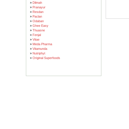
»
Dilmah
»
Pranayur
»
Resdan
»
Paclan
»
Odaban
»
Ghee Easy
»
Thuasne
»
Fenjal
»
Vitae
»
Meda Pharma
»
Vitamunda
»
Nutriphyt
»
Original Superfoods