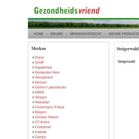
HOME
NIEUWS
MERKENOVERZICHT
NIEUWE PRODUCT
Merken
Steigerwald
»
Poiret
Steigerwald
»
Schiff
»
Supplemed
»
Homeoden Heel
»
Sensipharm
»
Nexium
»
DaVinci Laboratories
»
NAKD
»
Sleepzz
»
NatraSan
»
Fisherman's Friend
»
Biopect
»
Docteur Nature
»
O7 Active
»
Funktionel
»
Isabelle
»
Dampo