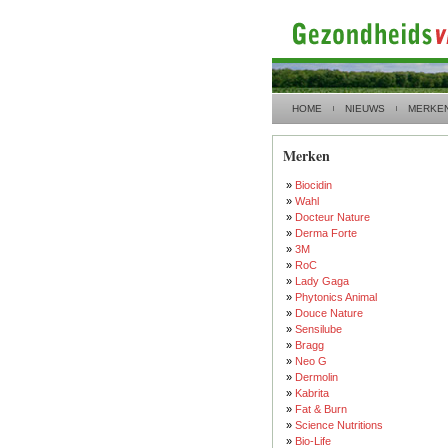
HOME
NIEUWS
MERKE
Merken
»
Biocidin
»
Wahl
»
Docteur Nature
»
Derma Forte
»
3M
»
RoC
»
Lady Gaga
»
Phytonics Animal
»
Douce Nature
»
Sensilube
»
Bragg
»
Neo G
»
Dermolin
»
Kabrita
»
Fat & Burn
»
Science Nutritions
»
Bio-Life