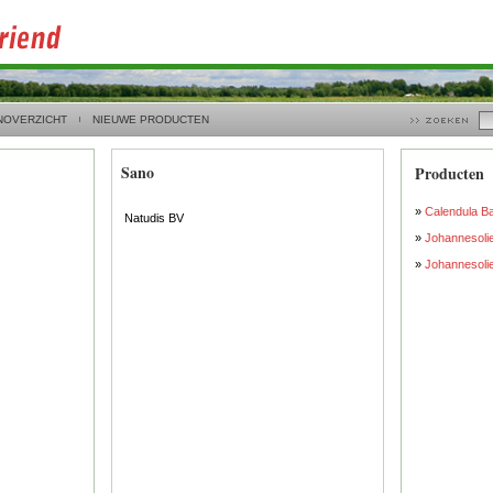
NOVERZICHT
NIEUWE PRODUCTEN
Sano
Producten
»
Calendula B
Natudis BV
»
Johannesoli
»
Johannesoli