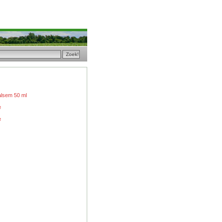
alsem 50 ml
e
e