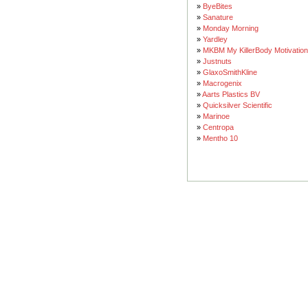
»
ByeBites
»
Sanature
»
Monday Morning
»
Yardley
»
MKBM My KillerBody Motivation
»
Justnuts
»
GlaxoSmithKline
»
Macrogenix
»
Aarts Plastics BV
»
Quicksilver Scientific
»
Marinoe
»
Centropa
»
Mentho 10