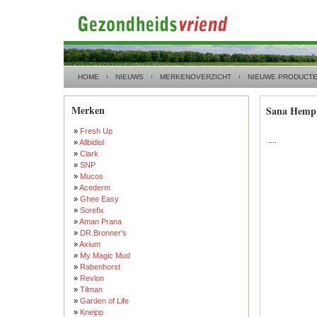
HOME
NIEUWS
MERKENOVERZICHT
NIEUWE PRODUCT
Merken
Sana Hemp
»
Fresh Up
....
»
Allbidiol
»
Clark
»
SNP
»
Mucos
»
Acederm
»
Ghee Easy
»
Sorefix
»
Aman Prana
»
DR.Bronner's
»
Axium
»
My Magic Mud
»
Rabenhorst
»
Revlon
»
Tilman
»
Garden of Life
»
Kneipp