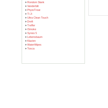
»
Rondom Slank
»
Vanderbilt
»
PhytoTreat
»
Ti Ji
»
Ultra Clean Touch
»
Dreft
»
Treffer
»
ISmoke
»
Syneo 5
»
Lebensbaum
»
Klazien
»
WaterWipes
»
Tosca