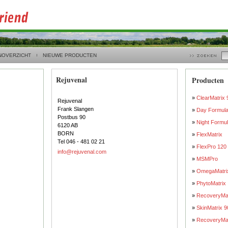
NOVERZICHT
NIEUWE PRODUCTEN
Rejuvenal
Producten
»
ClearMatrix 
Rejuvenal
Frank Slangen
»
Day Formula
Postbus 90
»
Night Formul
6120 AB
BORN
»
FlexMatrix
Tel 046 - 481 02 21
»
FlexPro 120 
info@rejuvenal.com
»
MSMPro
»
OmegaMatri
»
PhytoMatrix
»
RecoveryMat
»
SkinMatrix 9
»
RecoveryMat