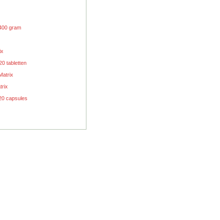
 400 gram
ix
20 tabletten
Matrix
rix
20 capsules