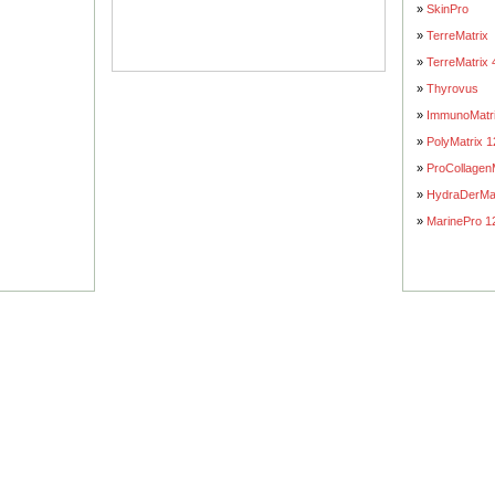
»
SkinPro
»
TerreMatrix
»
TerreMatrix
»
Thyrovus
»
ImmunoMatr
»
PolyMatrix 1
»
ProCollagen
»
HydraDerMat
»
MarinePro 1