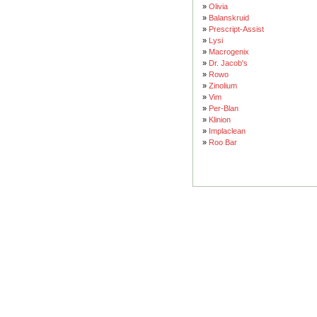
»
Olivia
»
Balanskruid
»
Prescript-Assist
»
Lysi
»
Macrogenix
»
Dr. Jacob's
»
Rowo
»
Zinolium
»
Vim
»
Per-Blan
»
Klinion
»
Implaclean
»
Roo Bar