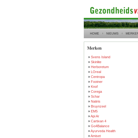
HOME
NIEUWS
MERKE
Merken
»
Svens Island
»
Skinlite
»
Herboretum
»
LOreal
»
Centropa
»
Footner
»
Knof
»
Corega
»
Schar
»
Natiris
»
Bruynzeel
»
EM5
»
Api Ar
»
Cartixan 4
»
Go4Balance
»
Ayurveda Health
»
Amiset