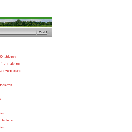
90 tabletten
 1 verpakking
a 1 verpakking
tabletten
x
rix
0 tabletten
rix