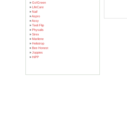
»
Go!Green
»
LifeCare
»
Naif
»
Aspro
»
Assy
»
Teeli Flip
»
Physalis
»
Sirex
»
Marilene
»
Heliotrop
»
Bee Honest
»
Joppies
»
HiPP