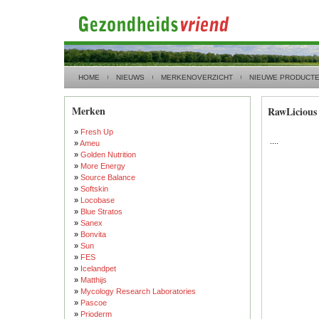
HOME
NIEUWS
MERKENOVERZICHT
NIEUWE PRODUCT
Merken
RawLicious
»
Fresh Up
....
»
Ameu
»
Golden Nutrition
»
More Energy
»
Source Balance
»
Softskin
»
Locobase
»
Blue Stratos
»
Sanex
»
Bonvita
»
Sun
»
FES
»
Icelandpet
»
Matthijs
»
Mycology Research Laboratories
»
Pascoe
»
Prioderm