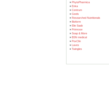
»
PhytoPharmica
»
Enka
»
Centrum
»
Geels
»
Researched Nutritionals
»
Bioform
»
Elie Saab
»
Primrose
»
Soap & More
»
BSN medical
»
PoxClin
»
Laves
»
Twingles