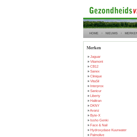
HOME
NIEUWS
MERKE
Merken
»
Jaguar
»
Vitamont
»
CB12
»
Sanex
»
Clinique
»
VitaSil
»
Interprox
»
Sanicur
»
Liberty
»
Halitran
»
DKNY
»
Avanz
»
Byte-X
»
Issho Genki
»
Face & Nail
»
Hydroxydase Kuurwater
»
Palmolive