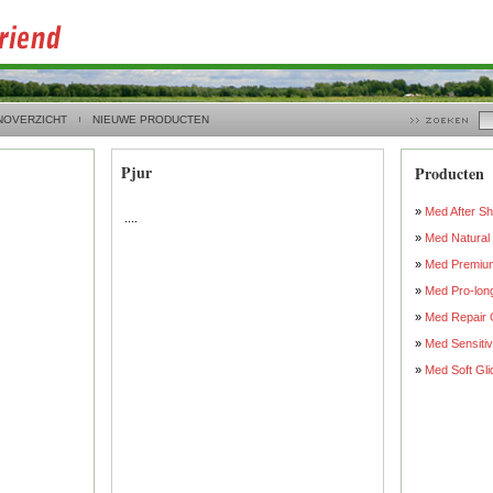
NOVERZICHT
NIEUWE PRODUCTEN
Pjur
Producten
»
Med After S
....
»
Med Natural 
»
Med Premium
»
Med Pro-lon
»
Med Repair 
»
Med Sensitiv
»
Med Soft Gli