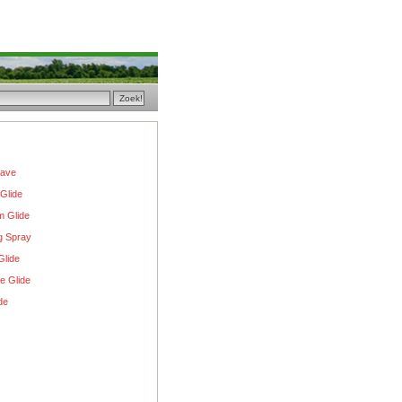
have
Glide
 Glide
g Spray
Glide
e Glide
de