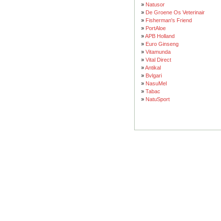
»
Natusor
»
De Groene Os Veterinair
»
Fisherman's Friend
»
PortAloe
»
APB Holland
»
Euro Ginseng
»
Vitamunda
»
Vital Direct
»
Antikal
»
Bvlgari
»
NasuMel
»
Tabac
»
NatuSport