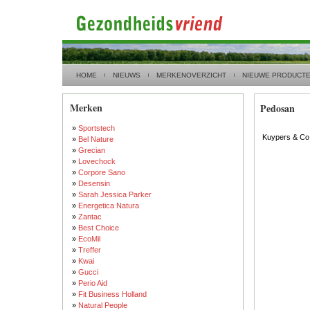
HOME
NIEUWS
MERKENOVERZICHT
NIEUWE PRODUCT
Merken
Pedosan
»
Sportstech
Kuypers & Co
»
Bel Nature
»
Grecian
»
Lovechock
»
Corpore Sano
»
Desensin
»
Sarah Jessica Parker
»
Energetica Natura
»
Zantac
»
Best Choice
»
EcoMil
»
Treffer
»
Kwai
»
Gucci
»
Perio Aid
»
Fit Business Holland
»
Natural People