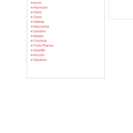
»
Arcim
»
Harmonie
»
Olivia
»
Dylon
»
Weleda
»
Mannavital
»
Sanohra
»
Maalox
»
Oroclean
»
Forte Pharma
»
Sportlife
»
Arovest
»
Sanature