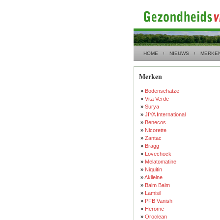
HOME
NIEUWS
MERKE
Merken
»
Bodenschatze
»
Vita Verde
»
Surya
»
JIYA International
»
Benecos
»
Nicorette
»
Zantac
»
Bragg
»
Lovechock
»
Melatomatine
»
Niquitin
»
Akileine
»
Balm Balm
»
Lamisil
»
PFB Vanish
»
Herome
»
Oroclean