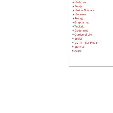
»
Medicura
»
Stevija
»
Merino Skincare
»
Macleans
»
Froggy
»
Grapharma
»
Tubigrip
»
Diadermine
»
Garden of Life
»
Stiefel
»
Dr. Fix - Sur Plus tm
»
Sterimar
»
Aspro