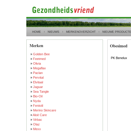
HOME
NIEUWS
MERKENOVERZICHT
NIEUWE PRODUCT
Merken
Obesimed
»
Golden Bee
PK Benelux
»
Feetmed
»
Olivia
»
Megaflax
»
Paclan
»
Pervital
»
Elvitaal
»
Jaguar
»
Sea Tangle
»
Bio-Oil
»
Nyda
»
Fenistil
»
Merino Skincare
»
Aloë Care
»
Virbac
»
Olaz
»
Mexx