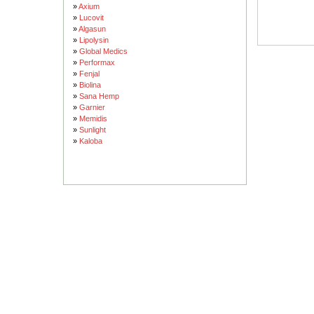
»
Axium
»
Lucovit
»
Algasun
»
Lipolysin
»
Global Medics
»
Performax
»
Fenjal
»
Biolina
»
Sana Hemp
»
Garnier
»
Memidis
»
Sunlight
»
Kaloba