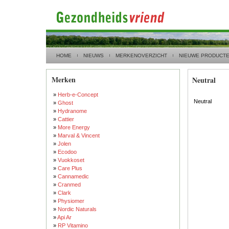
HOME
NIEUWS
MERKENOVERZICHT
NIEUWE PRODUCT
Merken
Neutral
»
Herb-e-Concept
Neutral
»
Ghost
»
Hydranome
»
Cattier
»
More Energy
»
Marval & Vincent
»
Jolen
»
Ecodoo
»
Vuokkoset
»
Care Plus
»
Cannamedic
»
Cranmed
»
Clark
»
Physiomer
»
Nordic Naturals
»
Api Ar
»
RP Vitamino