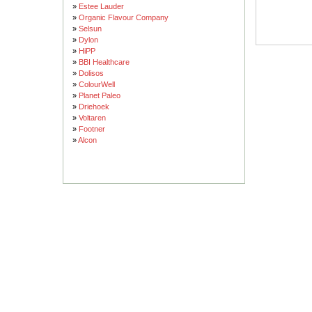
»
Estee Lauder
»
Organic Flavour Company
»
Selsun
»
Dylon
»
HiPP
»
BBI Healthcare
»
Dolisos
»
ColourWell
»
Planet Paleo
»
Driehoek
»
Voltaren
»
Footner
»
Alcon