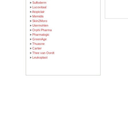
»
Sulfoderm
»
Lucovitaal
»
Atopiclair
»
Memidis
»
Skin2Moro
»
Utermohlen
»
Orphi Pharma
»
Pharmalogic
»
GreenAge
»
Thuasne
»
Cartier
»
Thee van Oordt
»
Leukoplast