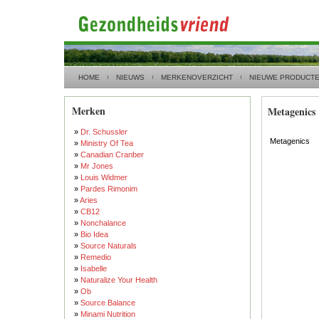
HOME
NIEUWS
MERKENOVERZICHT
NIEUWE PRODUCT
Merken
Metagenics
»
Dr. Schussler
Metagenics
»
Ministry Of Tea
»
Canadian Cranber
»
Mr Jones
»
Louis Widmer
»
Pardes Rimonim
»
Aries
»
CB12
»
Nonchalance
»
Bio Idea
»
Source Naturals
»
Remedio
»
Isabelle
»
Naturalize Your Health
»
Ob
»
Source Balance
»
Minami Nutrition