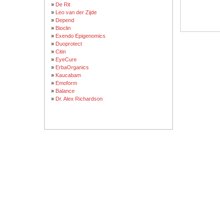
»
De Rit
»
Leo van der Zijde
»
Depend
»
Bioclin
»
Exendo Epigenomics
»
Duoprotect
»
Citin
»
EyeCure
»
ErbaOrganics
»
Kaucabam
»
Emoform
»
Balance
»
Dr. Alex Richardson