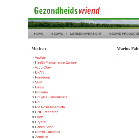
HOME
NIEUWS
MERKENOVERZICHT
NIEUWE PRODUCT
Merken
Marius Fab
»
Audigier
....
»
Health Maintenance Europe
»
Accu Chek
»
DKNY
»
Purederm
»
SNP
»
Geels
»
Prosana
»
Douglas Laboratories
»
RoC
»
Rio Rosa Mosqueta
»
DNH Research
»
Olivia
»
Crystal
»
Green Soap
»
Naomi Campbell
»
Zendium