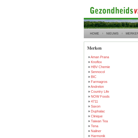
HOME
NIEUWS
MERKE
Merken
»
Aman Prana
»
Knoflox
»
HBV Chemie
»
Sennocol
»
BIC
»
Farmagros
»
Andrelon
»
Country Life
»
NOW Foods
»
4711
»
Saxon
»
Duphalac
»
Clinique
»
Taiwan Tea
»
Tena
»
Nailner
»
Harmonik