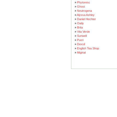
»
Phytoresc
»
Ghost
»
Neutrogena
»
Alyssa Ashley
»
Daniel Hechter
»
Oatly
»
Brita
»
Vita Verde
»
Sunwell
»
Puori
»
Dexsil
»
English Tea Shop
»
Miginal