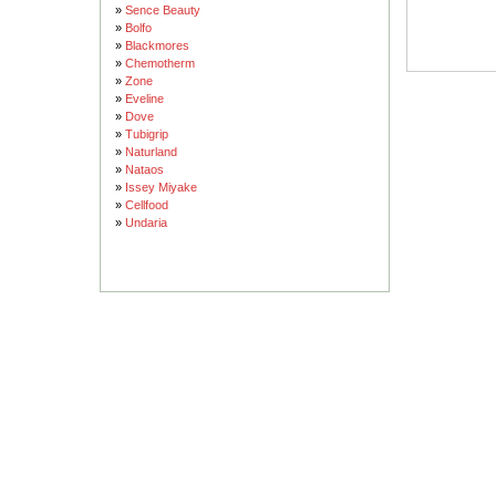
»
Sence Beauty
»
Bolfo
»
Blackmores
»
Chemotherm
»
Zone
»
Eveline
»
Dove
»
Tubigrip
»
Naturland
»
Nataos
»
Issey Miyake
»
Cellfood
»
Undaria