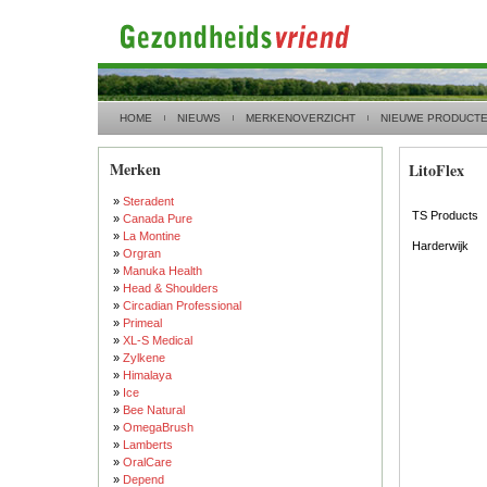
HOME
NIEUWS
MERKENOVERZICHT
NIEUWE PRODUCT
Merken
LitoFlex
»
Steradent
TS Products
»
Canada Pure
»
La Montine
Harderwijk
»
Orgran
»
Manuka Health
»
Head & Shoulders
»
Circadian Professional
»
Primeal
»
XL-S Medical
»
Zylkene
»
Himalaya
»
Ice
»
Bee Natural
»
OmegaBrush
»
Lamberts
»
OralCare
»
Depend