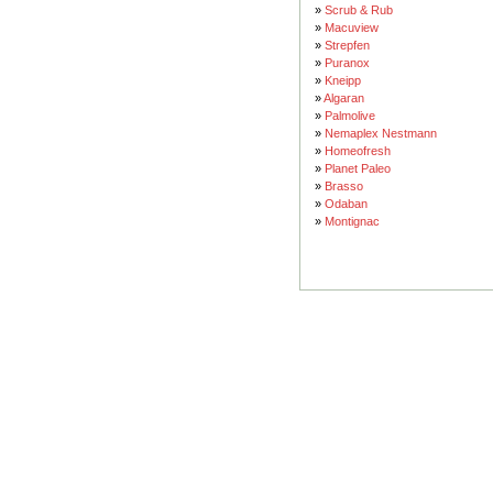
»
Scrub & Rub
»
Macuview
»
Strepfen
»
Puranox
»
Kneipp
»
Algaran
»
Palmolive
»
Nemaplex Nestmann
»
Homeofresh
»
Planet Paleo
»
Brasso
»
Odaban
»
Montignac