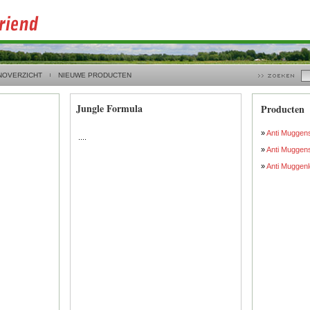
NOVERZICHT
NIEUWE PRODUCTEN
Jungle Formula
Producten
»
Anti Mugge
....
»
Anti Muggen
»
Anti Muggenl