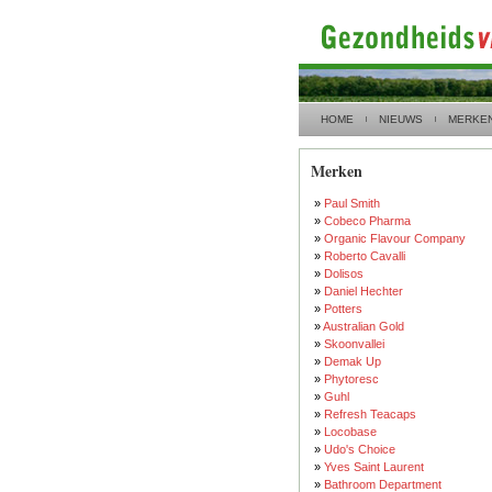
HOME
NIEUWS
MERKE
Merken
»
Paul Smith
»
Cobeco Pharma
»
Organic Flavour Company
»
Roberto Cavalli
»
Dolisos
»
Daniel Hechter
»
Potters
»
Australian Gold
»
Skoonvallei
»
Demak Up
»
Phytoresc
»
Guhl
»
Refresh Teacaps
»
Locobase
»
Udo's Choice
»
Yves Saint Laurent
»
Bathroom Department