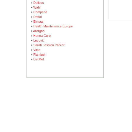
»
Dolisos
»
Wahl
»
Compeed
»
Dettol
»
Elvitaal
»
Health Maintenance Europe
»
Allergan
»
Henna Cure
»
Lucovit
»
Sarah Jessica Parker
»
Vitae
»
Flamigel
»
DerMel