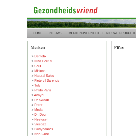
HOME
NIEUWS
MERKENOVERZICHT
NIEUWE PRODUCT
Merken
Fifax
»
Dentofix
....
»
Nino Cerruti
»
CMT
»
Minions
»
Natural Sales
»
Pietercil Barends
»
Toly
»
Phyto Paris
»
Avoyd
»
Dr Swaab
»
Roter
»
Meda
»
Dr. Dog
»
Nestosyl
»
Sleepzz
»
Biodynamics
»
Neo-Cure