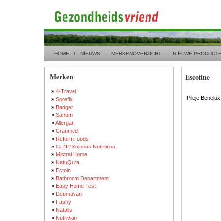
HOME
NIEUWS
MERKENOVERZICHT
NIEUWE PRODUCT
Merken
Escofine
»
4-Travel
Pileje Benelux
»
Sorefix
»
Badger
»
Sanum
»
Allergan
»
Cranmed
»
ReformFoods
»
GLNP Science Nutritions
»
Mistral Home
»
NatuQura
»
Ectoin
»
Bathroom Department
»
Easy Home Test
»
Deumavan
»
Fashy
»
Natalis
»
Nutrivian