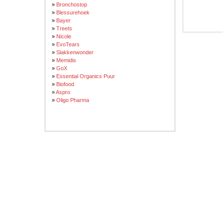
»
Bronchostop
»
Blessurehoek
»
Bayer
»
Treets
»
Nicole
»
EvoTears
»
Slakkenwonder
»
Memidis
»
GoX
»
Essential Organics Puur
»
Biofood
»
Aspro
»
Oligo Pharma