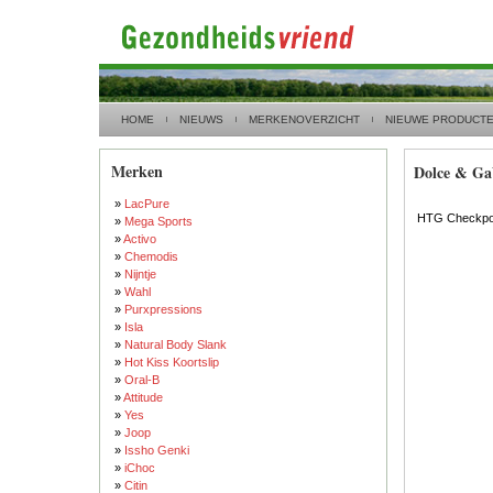
HOME
NIEUWS
MERKENOVERZICHT
NIEUWE PRODUCT
Merken
Dolce & G
»
LacPure
HTG Checkpoi
»
Mega Sports
»
Activo
»
Chemodis
»
Nijntje
»
Wahl
»
Purxpressions
»
Isla
»
Natural Body Slank
»
Hot Kiss Koortslip
»
Oral-B
»
Attitude
»
Yes
»
Joop
»
Issho Genki
»
iChoc
»
Citin