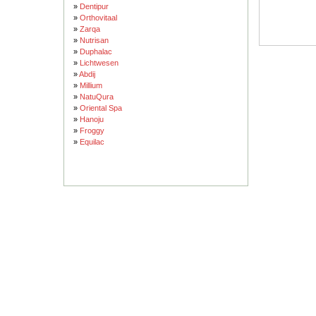
»
Dentipur
»
Orthovitaal
»
Zarqa
»
Nutrisan
»
Duphalac
»
Lichtwesen
»
Abdij
»
Millium
»
NatuQura
»
Oriental Spa
»
Hanoju
»
Froggy
»
Equilac