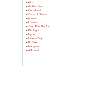
»
Allos
»
Golden Bee
»
Cura-Heat
»
Taste of Nature
»
Ahava
»
Lovitran
»
Jean Paul Gaultier
»
Bio Right
»
Nyda
»
Lieke is Vrij
»
ILHWA
»
Natupure
»
4-Travel