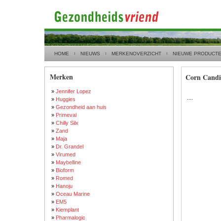
HOME
NIEUWS
MERKENOVERZICHT
NIEUWE PRODUCT
Merken
Corn Candi
»
Jennifer Lopez
....
»
Huggies
»
Gezondheid aan huis
»
Primeval
»
Chilly Silx
»
Zand
»
Maja
»
Dr. Grandel
»
Virumed
»
Maybelline
»
Bioform
»
Romed
»
Hanoju
»
Oceau Marine
»
EM5
»
Kiemplant
»
Pharmalogic