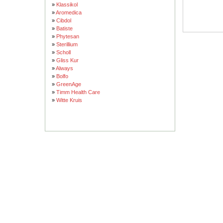
»
Klassikol
»
Aromedica
»
Cibdol
»
Batiste
»
Phytesan
»
Sterillium
»
Scholl
»
Gliss Kur
»
Always
»
Bolfo
»
GreenAge
»
Timm Health Care
»
Witte Kruis