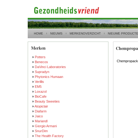
HOME
NIEUWS
MERKENOVERZICHT
NIEUWE PRODUCT
Merken
Chempropa
»
Potters
Chempropack
»
Benecos
»
DaVinci Laboratories
»
Supradyn
»
Phytonics Humaan
»
Verillis
»
EM5
»
Loxazol
»
BioCafe
»
Beauty Sweeties
»
Atopiclair
»
Diafarm
»
Jaico
»
Mariandl
»
Giorgio Armani
»
SnurDim
»
The Health Factory