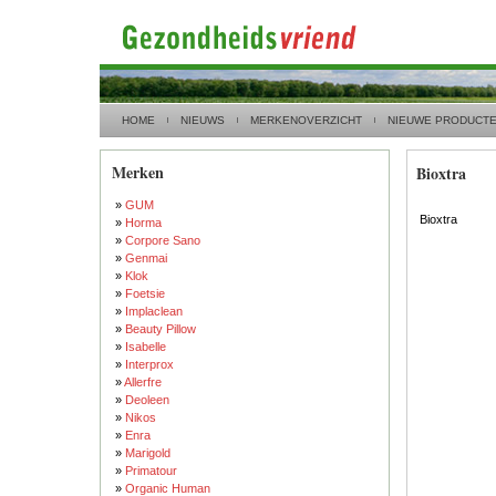
HOME
NIEUWS
MERKENOVERZICHT
NIEUWE PRODUCT
Merken
Bioxtra
»
GUM
Bioxtra
»
Horma
»
Corpore Sano
»
Genmai
»
Klok
»
Foetsie
»
Implaclean
»
Beauty Pillow
»
Isabelle
»
Interprox
»
Allerfre
»
Deoleen
»
Nikos
»
Enra
»
Marigold
»
Primatour
»
Organic Human