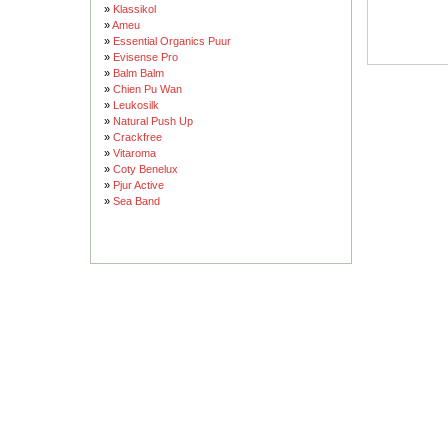
»
Klassikol
»
Ameu
»
Essential Organics Puur
»
Evisense Pro
»
Balm Balm
»
Chien Pu Wan
»
Leukosilk
»
Natural Push Up
»
Crackfree
»
Vitaroma
»
Coty Benelux
»
Pjur Active
»
Sea Band