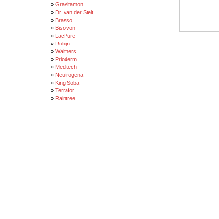
»
Gravitamon
»
Dr. van der Stelt
»
Brasso
»
Bisolvon
»
LacPure
»
Robijn
»
Walthers
»
Prioderm
»
Meditech
»
Neutrogena
»
King Soba
»
Terrafor
»
Raintree