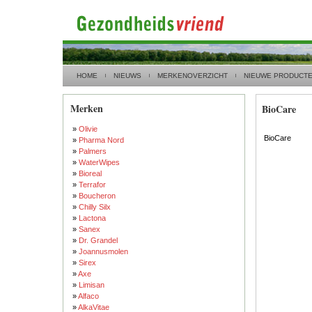
HOME
NIEUWS
MERKENOVERZICHT
NIEUWE PRODUCT
Merken
BioCare
»
Olivie
BioCare
»
Pharma Nord
»
Palmers
»
WaterWipes
»
Bioreal
»
Terrafor
»
Boucheron
»
Chilly Silx
»
Lactona
»
Sanex
»
Dr. Grandel
»
Joannusmolen
»
Sirex
»
Axe
»
Limisan
»
Alfaco
»
AlkaVitae