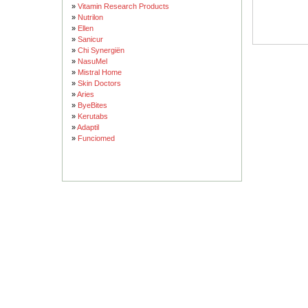
»
Vitamin Research Products
»
Nutrilon
»
Ellen
»
Sanicur
»
Chi Synergiën
»
NasuMel
»
Mistral Home
»
Skin Doctors
»
Aries
»
ByeBites
»
Kerutabs
»
Adaptil
»
Funciomed