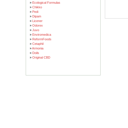
»
Ecological Formulas
»
Chikko
»
Pedi
»
Dipam
»
Licener
»
Odorex
»
Juvo
»
Enviromedica
»
ReformFoods
»
Cetaphil
»
Armonia
»
Doils
»
Original CBD