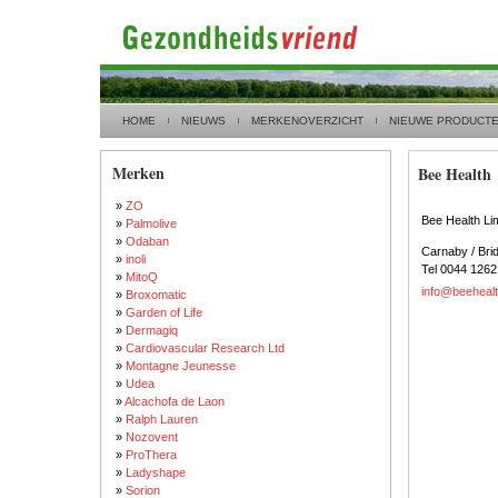
HOME
NIEUWS
MERKENOVERZICHT
NIEUWE PRODUCT
Merken
Bee Health
»
ZO
Bee Health Li
»
Palmolive
»
Odaban
Carnaby / Brid
»
inoli
Tel 0044 126
»
MitoQ
info@beeheal
»
Broxomatic
»
Garden of Life
»
Dermagiq
»
Cardiovascular Research Ltd
»
Montagne Jeunesse
»
Udea
»
Alcachofa de Laon
»
Ralph Lauren
»
Nozovent
»
ProThera
»
Ladyshape
»
Sorion