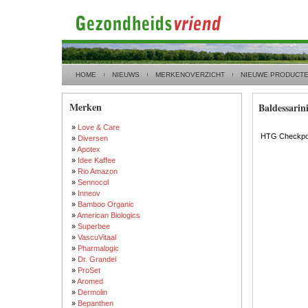
HOME
NIEUWS
MERKENOVERZICHT
NIEUWE PRODUCT
Merken
Baldessarin
»
Love & Care
HTG Checkpoi
»
Diversen
»
Apotex
»
Idee Kaffee
»
Rio Amazon
»
Sennocol
»
Inneov
»
Bamboo Organic
»
American Biologics
»
Superbee
»
VascuVitaal
»
Pharmalogic
»
Dr. Grandel
»
ProSet
»
Aromed
»
Dermolin
»
Bepanthen