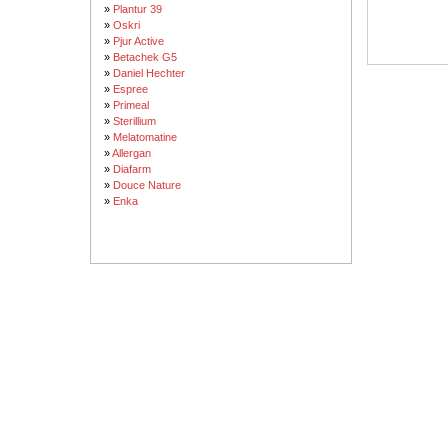
»
Plantur 39
»
Oskri
»
Pjur Active
»
Betachek G5
»
Daniel Hechter
»
Espree
»
Primeal
»
Sterillium
»
Melatomatine
»
Allergan
»
Diafarm
»
Douce Nature
»
Enka