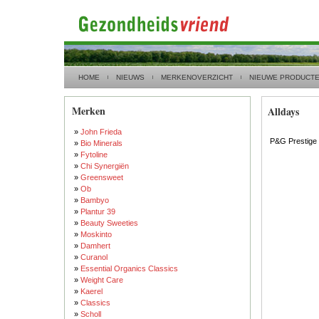
HOME
NIEUWS
MERKENOVERZICHT
NIEUWE PRODUCT
Merken
Alldays
»
John Frieda
P&G Prestige
»
Bio Minerals
»
Fytoline
»
Chi Synergiën
»
Greensweet
»
Ob
»
Bambyo
»
Plantur 39
»
Beauty Sweeties
»
Moskinto
»
Damhert
»
Curanol
»
Essential Organics Classics
»
Weight Care
»
Kaerel
»
Classics
»
Scholl