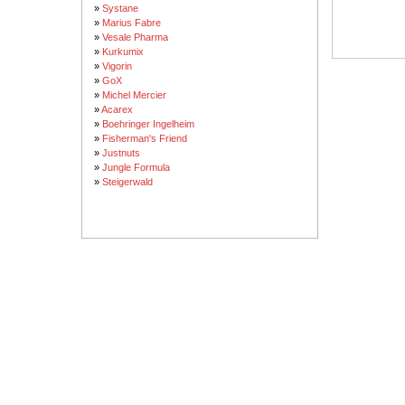
»
Systane
»
Marius Fabre
»
Vesale Pharma
»
Kurkumix
»
Vigorin
»
GoX
»
Michel Mercier
»
Acarex
»
Boehringer Ingelheim
»
Fisherman's Friend
»
Justnuts
»
Jungle Formula
»
Steigerwald