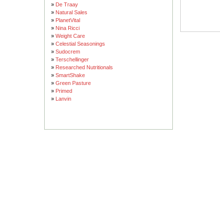
»
De Traay
»
Natural Sales
»
PlanetVital
»
Nina Ricci
»
Weight Care
»
Celestial Seasonings
»
Sudocrem
»
Terschellinger
»
Researched Nutritionals
»
SmartShake
»
Green Pasture
»
Primed
»
Lanvin