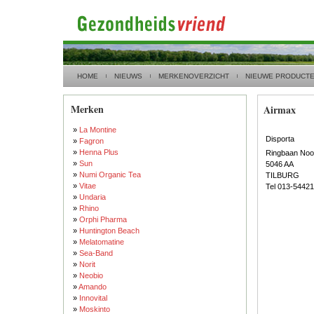
HOME
NIEUWS
MERKENOVERZICHT
NIEUWE PRODUCT
Merken
Airmax
»
La Montine
Disporta
»
Fagron
»
Henna Plus
Ringbaan Noo
»
Sun
5046 AA
»
Numi Organic Tea
TILBURG
»
Vitae
Tel 013-5442
»
Undaria
»
Rhino
»
Orphi Pharma
»
Huntington Beach
»
Melatomatine
»
Sea-Band
»
Norit
»
Neobio
»
Amando
»
Innovital
»
Moskinto